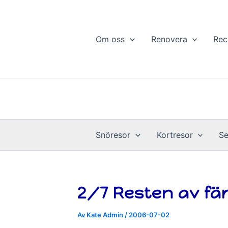
Hoppa
till
innehåll
Om oss
Renovera
Rec
Snöresor
Kortresor
Se
2/7 Resten av fä
Av
Kate Admin
/
2006-07-02