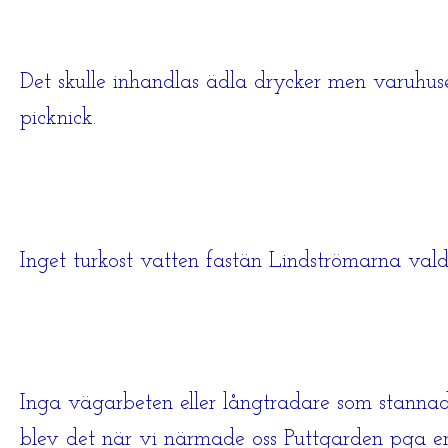
Det skulle inhandlas ädla drycker men varuhuset
picknick.
Inget turkost vatten fastän Lindströmarna val
Inga vägarbeten eller långtradare som stanna
blev det när vi närmade oss Puttgarden pga en