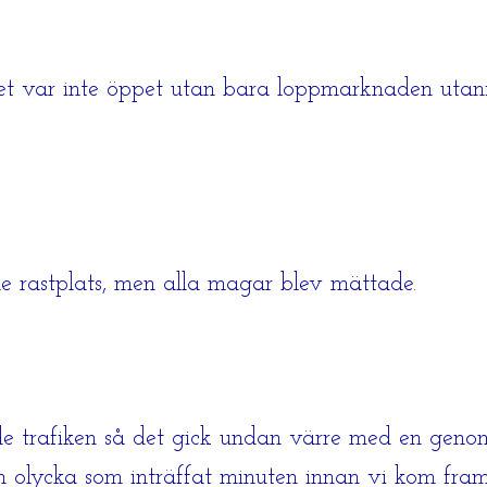
 var inte öppet utan bara loppmarknaden utanför. 
de rastplats, men alla magar blev mättade.
de trafiken så det gick undan värre med en geno
 olycka som inträffat minuten innan vi kom fram