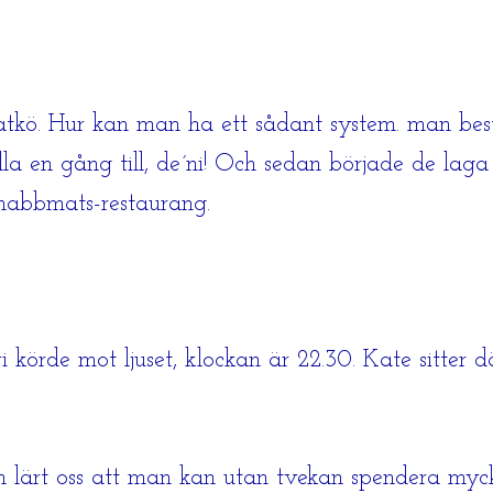
kö. Hur kan man ha ett sådant system. man bestä
a en gång till, de´ni! Och sedan började de laga 
nabbmats-restaurang.
i körde mot ljuset, klockan är 22.30. Kate sitter 
 lärt oss att man kan utan tvekan spendera myck