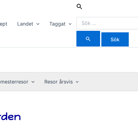
Sök
efter:
ept
Landet
Taggat
mesterresor
Resor årsvis
rden