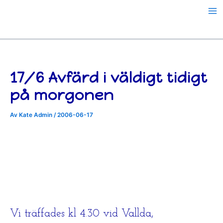
Hoppa
till
innehåll
17/6 Avfärd i väldigt tidigt
på morgonen
Av
Kate Admin
/
2006-06-17
Vi träffades kl 4.30 vid Vallda,