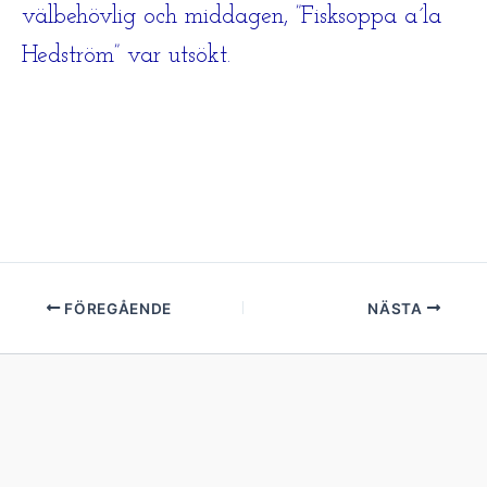
välbehövlig och middagen, ”Fisksoppa a´la
Hedström” var utsökt.
FÖREGÅENDE
NÄSTA