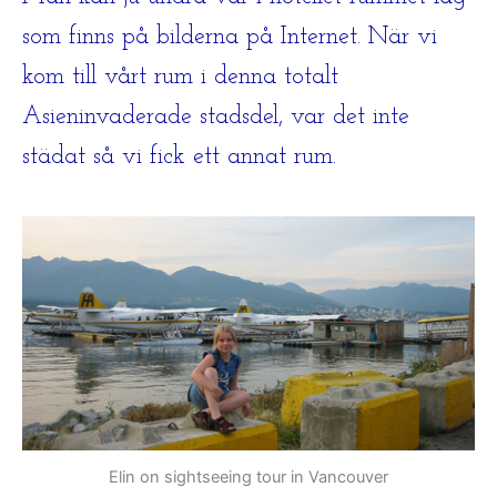
som finns på bilderna på Internet. När vi
kom till vårt rum i denna totalt
Asieninvaderade stadsdel, var det inte
städat så vi fick ett annat rum.
Elin on sightseeing tour in Vancouver