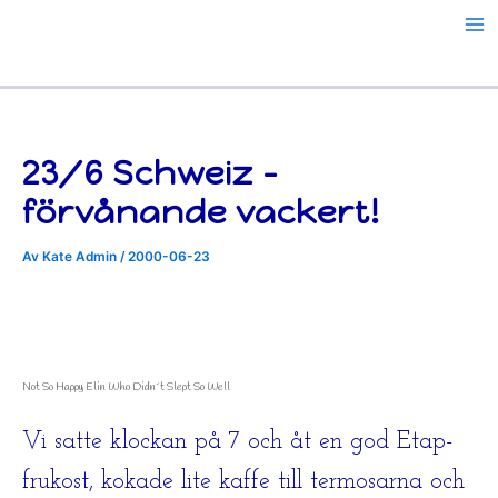
Hoppa
till
innehåll
23/6 Schweiz –
förvånande vackert!
Av
Kate Admin
/
2000-06-23
Not So Happy Elin Who Didn´t Slept So Well
Vi satte klockan på 7 och åt en god Etap-
frukost, kokade lite kaffe till termosarna och