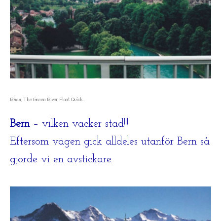
Rhen, The Green River Float Quick.
Bern
– vilken vacker stad!!!
Eftersom vägen gick alldeles utanför Bern så
gjorde vi en avstickare.