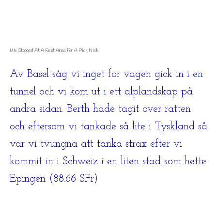
We Stopped At A Rest Area For A Pick Nick
Av Basel såg vi inget för vägen gick in i en
tunnel och vi kom ut i ett alplandskap på
andra sidan. Berth hade tagit över ratten
och eftersom vi tankade så lite i Tyskland så
var vi tvungna att tanka strax efter vi
kommit in i Schweiz i en liten stad som hette
Epingen (88.66 SFr)