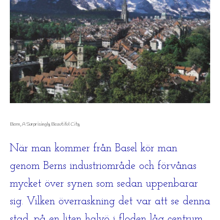
Bern, A Surprisingly Beautiful City
När man kommer från Basel kör man
genom Berns industriområde och förvånas
mycket över synen som sedan uppenbarar
sig. Vilken överraskning det var att se denna
stad, på en liten halvö i floden låg centrum