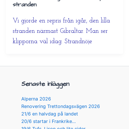
stranden
Vi gjorde en repris från igår, den lilla
stranden närmast Gibraltar. Man ser
klipporna väl idag. Strandnöje
Senaste inläggen
Alperna 2026
Renovering Trettondagsvägen 2026
21/6 en halvdag på landet
20/6 startar i Frankrike…
19/6 Tufs, Lison och lite cider