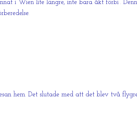
nnat i Wien lite längre, inte bara åkt förbi”. De
örberedelse.
resan hem. Det slutade med att det blev två flygr